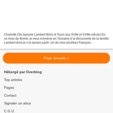
Charlotte Die épouse Lambert Blois et Tours aux XVIIe et XVIIIe siècles En
ce mois de février, je vous emmène en Touraine à la découverte de la famille
Lambert dont je n’ai jamais parlé. Un de mes ancêtres François
Demouceaux (1700 – 1763) épousera Françoise...
Page suivante >
Hébergé par Overblog
Top articles
Pages
Contact
Signaler un abus
C.G.U.