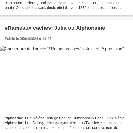
mon arrière-arrière-grand-père et le premier ancêtre dont je possède une
photo. Cette photo a sans doute été faite vers 1875, quelques années après
la Commune de Paris et avant le décès...
#Rameaux cachés: Julia ou Alphonsine
Publié le 05/04/2026 à 10:26
Alphonsine Julia Héléna Deliège Épouse Dumonceaux Paris - XIXe siècle
Alphonsine Julia Deliège, bien qu’ayant vécu au XIXe siècle, est un rameau
caché de ma généalogie car seulement 4 femmes ont porté ce nom de
famille (sa mère, elle, sa sœur et une fille...