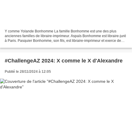
Y comme Yolande Bonhomme La famille Bonhomme est une des plus
anciennes familles de libraire-imprimeur. Aspaïs Bonhomme est libraire-juré
à Paris. Pasquier Bonhomme, son fils, est libraire-imprimeur et exerce de
1468 à 1496.(Notice BNF ci-dessous) Il...
#ChallengeAZ 2024: X comme le X d'Alexandre
Publié le 28/11/2024 à 12:05