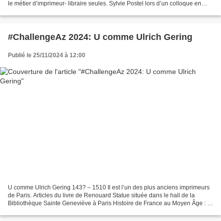
le métier d’imprimeur- libraire seules. Sylvie Postel lors d’un colloque en
1985 fit le point sur la...
#ChallengeAz 2024: U comme Ulrich Gering
Publié le 25/11/2024 à 12:00
U comme Ulrich Gering 143? – 1510 Il est l’un des plus anciens imprimeurs
de Paris. Articles du livre de Renouard Statue située dans le hall de la
Bibliothèque Sainte Geneviève à Paris Histoire de France au Moyen Âge : le
roi de France Louis XI dit le...