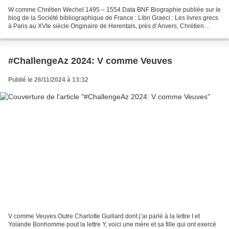
W comme Chrétien Wechel 1495 – 1554 Data BNF Biographie publiée sur le
blog de la Société bibliographique de France : Libri Graeci : Les livres grecs
à Paris au XVIe siècle Originaire de Herentals, près d’Anvers, Chrétien
Wechel fonda son entreprise d’édition...
#ChallengeAz 2024: V comme Veuves
Publié le 26/11/2024 à 13:32
V comme Veuves Outre Charlotte Guillard dont j’ai parlé à la lettre I et
Yolande Bonhomme pout la lettre Y, voici une mère et sa fille qui ont exercé