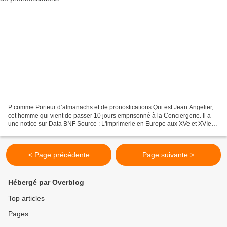
P comme Porteur d’almanachs et de pronostications Qui est Jean Angelier,
cet homme qui vient de passer 10 jours emprisonné à la Conciergerie. Il a
une notice sur Data BNF Source : L'imprimerie en Europe aux XVe et XVIe
siècles de Léon Degeorge (numérisé...
< Page précédente
Page suivante >
Hébergé par Overblog
Top articles
Pages