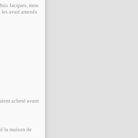
ais Jacques, mon
i les avait amenés
ient acheté avant
é la maison de