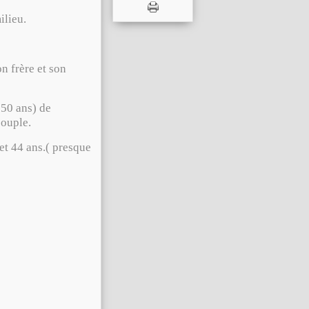
lieu.
 frère et son
50 ans) de
couple.
t 44 ans.
( presque