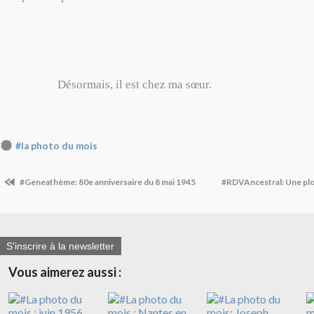
Désormais, il est chez ma sœur.
#la photo du mois
#Geneathème: 80e anniversaire du 8 mai 1945
#RDVAncestral: Une plo
S'inscrire à la newsletter
Vous aimerez aussi :